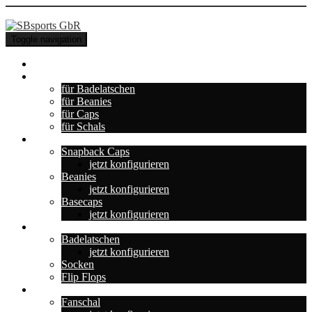
Toggle navigation
Home Base
+NEU+ Konfigurator
für Badelatschen
für Beanies
für Caps
für Schals
Auf dem Kopf
Snapback Caps
jetzt konfigurieren
Beanies
jetzt konfigurieren
Basecaps
jetzt konfigurieren
Für die Füße
Badelatschen
jetzt konfigurieren
Socken
Flip Flops
Team & Fans
Fanschal