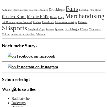
Fans
Drucklogo
Aufnäher
Badelatschen
Basecaps
Beanies
Fanschal
Flip-Flops
Merchandising
für den Kopf
für die Füße
Hosen
Logo
mit Bommel
ohne Bommel
Patches
Pressdruck
Präsentationsanzüge
Pullover
SBsports
Sticklogo
Snapback Caps
Socken
Sponsor
T-Shirts
Teamwear
Trikots
untenrum
warmhalten
Werbung
Noch mehr Storys
on facebook
on Instagram
Schon erledigt
Was gibts so alles
Badelatschen
Basecaps