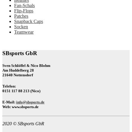
Beanies
Fan-Schals
Flip-Flops
Patches
Snapback Caps
Socken
Teamwear
SBsports GbR
Sven Schlöffel & Nico Blohm
Am Huddelberg 28
21640 Nottensdorf
Telefon:
0151 117 88 213 (Nico)
E-Mail:
info@sbsports.de
Web:
www.sbsports.de
2020 © SBsports GbR