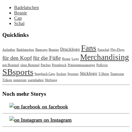
Badelatschen
Beanie
Cap
Schal
Quicklinks
Fans
Drucklogo
Aufnäher
Badelatschen
Basecaps
Beanies
Fanschal
Flip-Flops
Merchandising
für den Kopf
für die Füße
Hosen
Logo
mit Bommel
ohne Bommel
Patches
Pressdruck
Präsentationsanzüge
Pullover
SBsports
Sticklogo
Snapback Caps
Socken
Sponsor
T-Shirts
Teamwear
Trikots
untenrum
warmhalten
Werbung
Noch mehr Storys
on facebook
on Instagram