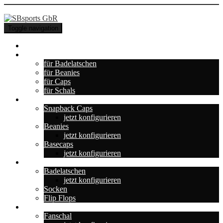
Toggle navigation
Home Base
+NEU+ Konfigurator
für Badelatschen
für Beanies
für Caps
für Schals
Auf dem Kopf
Snapback Caps
jetzt konfigurieren
Beanies
jetzt konfigurieren
Basecaps
jetzt konfigurieren
Für die Füße
Badelatschen
jetzt konfigurieren
Socken
Flip Flops
Team & Fans
Fanschal