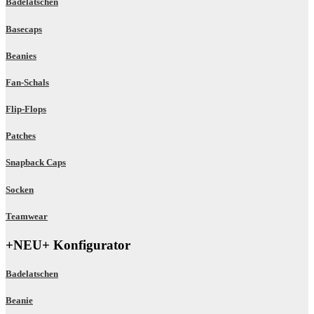
Badelatschen
Basecaps
Beanies
Fan-Schals
Flip-Flops
Patches
Snapback Caps
Socken
Teamwear
+NEU+ Konfigurator
Badelatschen
Beanie