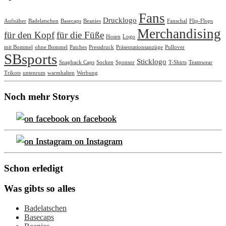
Fans
Drucklogo
Aufnäher
Badelatschen
Basecaps
Beanies
Fanschal
Flip-Flops
Merchandising
für den Kopf
für die Füße
Hosen
Logo
mit Bommel
ohne Bommel
Patches
Pressdruck
Präsentationsanzüge
Pullover
SBsports
Sticklogo
Snapback Caps
Socken
Sponsor
T-Shirts
Teamwear
Trikots
untenrum
warmhalten
Werbung
Noch mehr Storys
on facebook
on Instagram
Schon erledigt
Was gibts so alles
Badelatschen
Basecaps