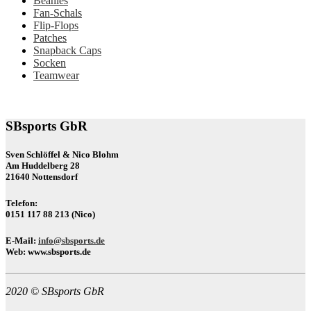
Beanies
Fan-Schals
Flip-Flops
Patches
Snapback Caps
Socken
Teamwear
SBsports GbR
Sven Schlöffel & Nico Blohm
Am Huddelberg 28
21640 Nottensdorf
Telefon:
0151 117 88 213 (Nico)
E-Mail:
info@sbsports.de
Web:
www.sbsports.de
2020 © SBsports GbR