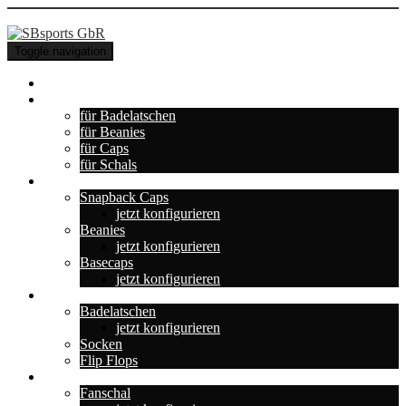
Toggle navigation
Home Base
+NEU+ Konfigurator
für Badelatschen
für Beanies
für Caps
für Schals
Auf dem Kopf
Snapback Caps
jetzt konfigurieren
Beanies
jetzt konfigurieren
Basecaps
jetzt konfigurieren
Für die Füße
Badelatschen
jetzt konfigurieren
Socken
Flip Flops
Team & Fans
Fanschal